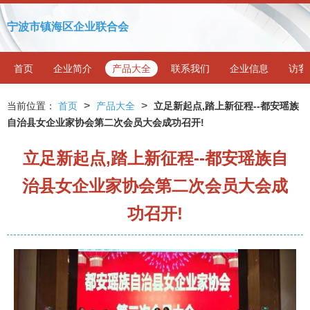
宁波市镇海区企业联合会
首页
企业简介
产品大全
联系我们
企业信息
访客
>
>
当前位置：
首页
产品大全
立足新起点,踏上新征程--都安瑶族
自治县女企业家协会第二次会员大会成功召开!
立足新起点,踏上新征程--都安瑶族自
治县女企业家协会第二次会员大会成
功召开!