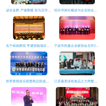
泌水金辉·产缘聚暖 驻马店市企业家协会第六组走进河南恒美食品创造近500万元协作硕果
绍兴书画社概述与企业协会的纽带作用
实干铸就辉煌 亨通智能项目荣膺省级企业信息化优秀成果奖
宁波市民建企业家协会召开2014年度工作会议 企业家共商发展新路径
世界青商俱乐部楚商总部成立大会在武汉隆重举行，企业家共话新篇章
江苏最美绿色食品之大闸蟹评选在常熟成功举办