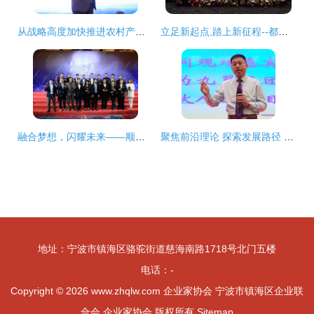
从战略高度加快推进农村产业互联网发展——汇通达总裁徐秀贤的企业家协会倡议
立足新起点,踏上新征程--都安瑶族自治县女企业家协会第二次会员大会成功召开!
融合梦想，闪耀未来——顺德青年企业家（青商）协会第六届第二次会员大会暨内部联欢派对圆满结束
聚焦前沿理论 探索发展路径 企业家协会引领未来商业新思维
地址：宁波市镇海区骆驼街道慈海南路1718号北门五楼
电话：-
Copyright © 2026
www.zhqlw.com
企业家协会
宁波市镇海区企业联
合会
企业家协会
版权所有
Sitemap