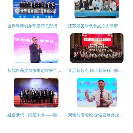
世界青商俱乐部楚商总部成立大会在武汉隆重举行，企业家共话新篇章
江苏最美绿色食品之大闸蟹评选在常熟成功举办
从战略高度加快推进农村产业互联网发展——汇通达总裁徐秀贤的企业家协会倡议
立足新起点,踏上新征程--都安瑶族自治县女企业家协会第二次会员大会成功召开!
融合梦想，闪耀未来——顺德青年企业家（青商）协会第六届第二次会员大会暨内部联欢派对圆满结束
聚焦前沿理论 探索发展路径 企业家协会引领未来商业新思维