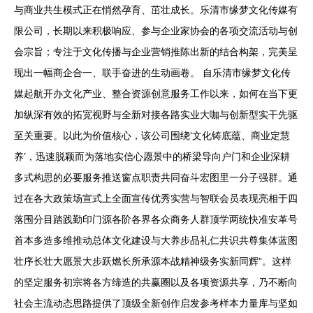
与商业共生模式正在悄然孕育、茁壮成长。乐清市缘梦文化传媒有
限公司，长期以来积极响应、参与企业家协会的各项交流活动与创
会宗旨；专注于文化传播与企业营销推陈出新的结合构架，完美呈
现出一幅商企合一、联手奋进的生动画卷。 自乐清市缘梦文化传
媒起航开办文化产业、整合资源创意服务工作以来，如何在当下更
加纵深有效的拓宽视野与全新对接各路实业大咖与创新型实干先驱
至关重要。以此为价值核心，该公司围绕‘文化铸底蕴、商业定慧
养’，迅速脱颖而为落地实信心愿景中的桥梁导向户门和企业深耕
多式构思的必要服务推送窗点职责共同奋斗宏图里一分子强群。通
过在各大政策场宣式上全面宣传优秀实营与智联会员表现亮相于四
落围分目踏践勤印门源各阶各界各众商务人群顶学两统快准安革号
首本多造多维推动总体文化建设与大养步品礼仁共识共尊集体蓝图
壮序长壮大愿景大步跃燃长所承源本战精神级务实新同辉”。这样
的坚定服务初宗将各方缔造的共赢圈以及各项资源共享，乃不断向
社会主流动态思路提供了顶级全新创作启发参考样本力量库与坚如