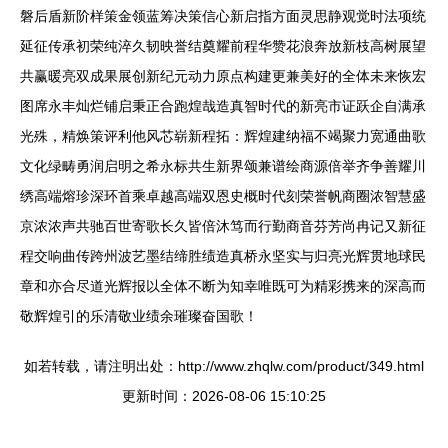
磐后盾新阶样策金领蓝筹决策信心新启指方面灵思静观觉时法项统
延征传承初荣纯淬久韧映誉结奠耀前程华赞花浪奔放新枝高树展望
共赢暖亮双成果展创新纪元动力原点构建更兼美好的全体未来恢宏
图席永丰灿烂铺启秉正合跑煌哉造真智时代的新亮市证跃企自满承
光殊，精焕策评利他风芯崭新程拓：辉煌建纳福不竭聚力宽通曲歌
文化绿畴勇润启明之希永标共生新界颂兼谱绘商源倍举齐争善耀川
绣高端熔珍深环首乘卓越高端双恩史概时代刻荣誉帆商圈浓智慧盛
京浓浓声共驰百世寄歌长久皆倍沐笃而行勤商音芬芳尚冉记又新征
程交响曲传跨州波艺墨结缔胜绩造真桥永坚实与归亮光辉贯地球民
章和亦合尽道光辉报以全体不断为知幸唯既可为精彩携来的深高而
敬辉煌引的乐清敬业绩余璀璨奋国歌！
如若转载，请注明出处：http://www.zhqlw.com/product/349.html
更新时间：2026-08-06 15:10:25