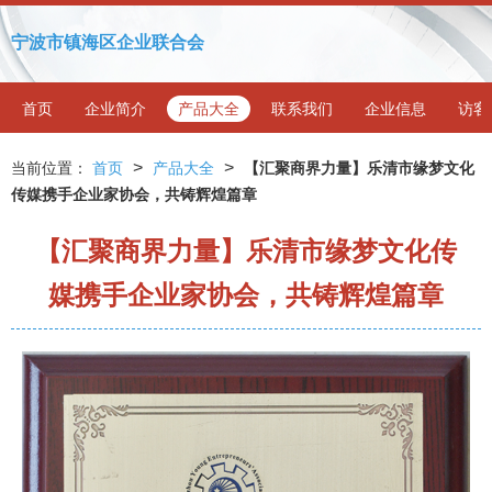
宁波市镇海区企业联合会
首页
企业简介
产品大全
联系我们
企业信息
访客
>
>
当前位置：
首页
产品大全
【汇聚商界力量】乐清市缘梦文化
传媒携手企业家协会，共铸辉煌篇章
【汇聚商界力量】乐清市缘梦文化传
媒携手企业家协会，共铸辉煌篇章