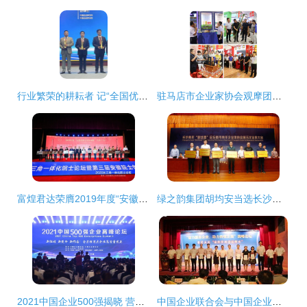
行业繁荣的耕耘者 记“全国优秀企业家”侯建光
驻马店市企业家协会观摩团赴第22届中国农产品加工投洽会 聚焦会员企业风采，共绘产业发展新蓝图
富煌君达荣膺2019年度“安徽创新企业100强”称号
绿之韵集团胡均安当选长沙市青年企业家协会常务副会长 彰显青年企业家责任与担当
2021中国企业500强揭晓 营收前十强榜单解析
中国企业联合会与中国企业家协会 携手推动企业创新与发展